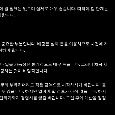
에 알 필요는 없으며 실제로 매우 쉽습니다. 따라야 할 단계는
명합니다.
장 중요한 부분입니다. 배팅은 실제 돈을 이용하므로 사전에 자
정해야 합니다.
다 잃을 가능성은 통계적으로 매우 높습니다. 그러니 처음 시
배팅하는 것이 바람직합니다.
아무리 부유하더라도 적은 금액으로 시작하시기 바랍니다. 물
 수 있습니다. 하지만 알아야 할 정보가 아직 많습니다. 하지
련되기까지 경험치를 쌓길 바랍니다. 그런 후에 예산을 점점