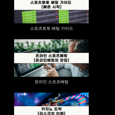
스포츠토토 배팅 가이드
온라인 스포츠배팅