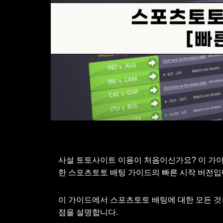
사설 토토사이트 이용이 처음이신가요? 이 가
한 스포츠토토 배팅 가이드의 빠른 시작 버전입
이 가이드에서 스포츠토토 배팅에 대한 모든 
점을 설명합니다.