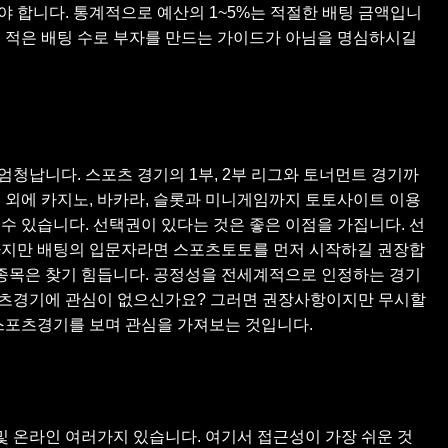
야 합니다. 통계적으로 예산의 1~5%는 적절한 배팅 금액입니
는 적은 배팅 수로 부자를 만드는 가이드가 아님을 명심하시길
청납니다. 스포츠 경기의 1부, 2부 리그와 토너먼트 경기까
이 외에 카지노, 바카라, 슬롯과 미니게임까지 토토사이트 이용
수 있습니다. 선택권이 있다는 것은 좋은 이점을 가집니다. 선
 하지만 배팅의 입문자라면 스포츠토토를 먼저 시작하길 권장합
은 종목은 찾기 힘듭니다. 공정성을 전세계적으로 인정하는 경기
포츠경기에 관심이 없으신가요? 그러면 권장사항이지만 무시할
 스포츠경기를 보며 관심을 가져보는 것입니다.
 온라인 여러가지 있습니다. 여기서 접근성이 가장 쉬운 것