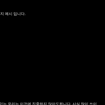
지 예시 입니다.
있는 우리는 이것에 집중하지 않아도됩니다. 사실 많이 쓰이