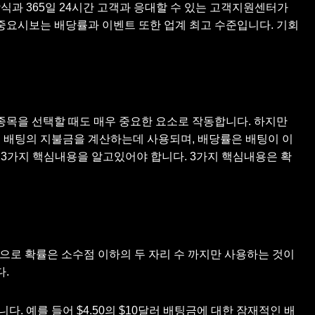
식과 365일 24시간 고객과 응대할 수 있는 고객지원센터가
중요시보는 배당률과 이벤트 또한 업계 최고 수준입니다. 기회
목을 선택할 때도 매우 중요한 요소로 작동합니다. 하지만
긴 배팅의 지불금을 계산하는데 사용되며, 배당률은 배팅이 이
 3가지 핵심내용을 알고있어야 합니다. 3가지 핵심내용은 확
으로 확률은 소수점 이하의 두 자리 수 까지만 사용하는 것이
.
. 예를 들어 $4.50의 $10달러 배팅금에 대한 잠재적인 배